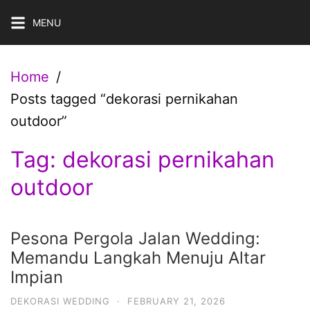
Skip
MENU
to
content
Home
Posts tagged “dekorasi pernikahan
outdoor”
Tag:
dekorasi pernikahan
outdoor
Pesona Pergola Jalan Wedding:
Memandu Langkah Menuju Altar
Impian
DEKORASI WEDDING
·
FEBRUARY 21, 2026