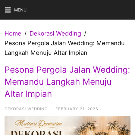
Skip
MENU
to
content
Home
Dekorasi Wedding
Pesona Pergola Jalan Wedding: Memandu
Langkah Menuju Altar Impian
Pesona Pergola Jalan Wedding:
Memandu Langkah Menuju
Altar Impian
DEKORASI WEDDING
·
FEBRUARY 21, 2026