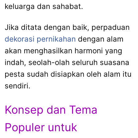
keluarga dan sahabat.
Jika ditata dengan baik, perpaduan
dekorasi pernikahan
dengan alam
akan menghasilkan harmoni yang
indah, seolah-olah seluruh suasana
pesta sudah disiapkan oleh alam itu
sendiri.
Konsep dan Tema
Populer untuk