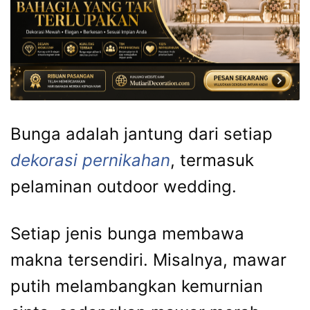
Bunga adalah jantung dari setiap
dekorasi pernikahan
, termasuk
pelaminan outdoor wedding.
Setiap jenis bunga membawa
makna tersendiri. Misalnya, mawar
putih melambangkan kemurnian