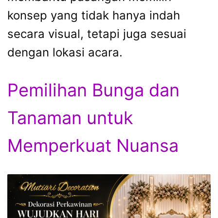
konsep yang tidak hanya indah
secara visual, tetapi juga sesuai
dengan lokasi acara.
Pemilihan Bunga dan
Tanaman untuk
Memperkuat Nuansa