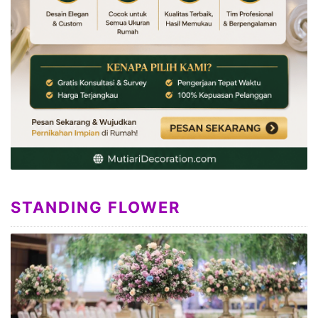
STANDING FLOWER