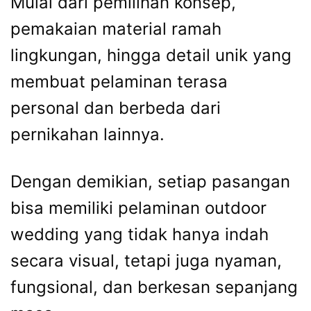
Mulai dari pemilihan konsep,
pemakaian material ramah
lingkungan, hingga detail unik yang
membuat pelaminan terasa
personal dan berbeda dari
pernikahan lainnya.
Dengan demikian, setiap pasangan
bisa memiliki pelaminan outdoor
wedding yang tidak hanya indah
secara visual, tetapi juga nyaman,
fungsional, dan berkesan sepanjang