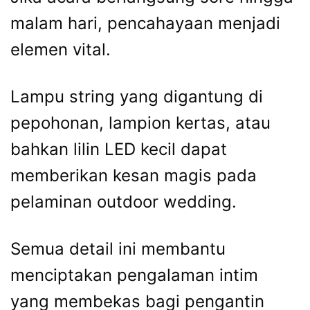
malam hari, pencahayaan menjadi
elemen vital.
Lampu string yang digantung di
pepohonan, lampion kertas, atau
bahkan lilin LED kecil dapat
memberikan kesan magis pada
pelaminan outdoor wedding.
Semua detail ini membantu
menciptakan pengalaman intim
yang membekas bagi pengantin