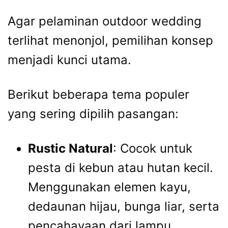
Agar pelaminan outdoor wedding
terlihat menonjol, pemilihan konsep
menjadi kunci utama.
Berikut beberapa tema populer
yang sering dipilih pasangan:
Rustic Natural
: Cocok untuk
pesta di kebun atau hutan kecil.
Menggunakan elemen kayu,
dedaunan hijau, bunga liar, serta
pencahayaan dari lampu