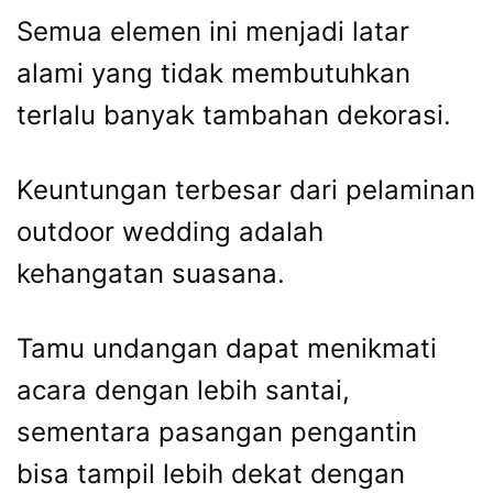
Semua elemen ini menjadi latar
alami yang tidak membutuhkan
terlalu banyak tambahan dekorasi.
Keuntungan terbesar dari pelaminan
outdoor wedding adalah
kehangatan suasana.
Tamu undangan dapat menikmati
acara dengan lebih santai,
sementara pasangan pengantin
bisa tampil lebih dekat dengan