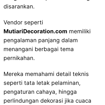
disarankan.
Vendor seperti
MutiariDecoration.com
memiliki
pengalaman panjang dalam
menangani berbagai tema
pernikahan.
Mereka memahami detail teknis
seperti tata letak pelaminan,
pengaturan cahaya, hingga
perlindungan dekorasi jika cuaca