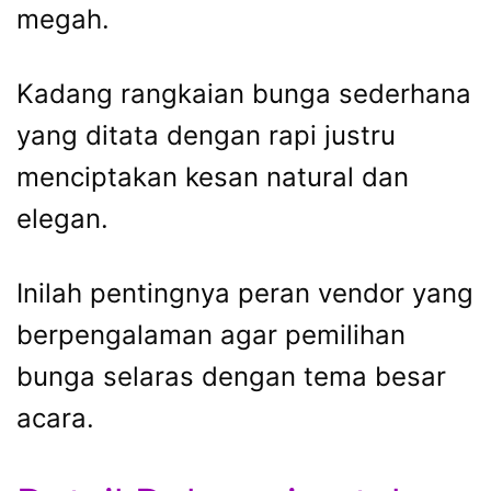
megah.
Kadang rangkaian bunga sederhana
yang ditata dengan rapi justru
menciptakan kesan natural dan
elegan.
Inilah pentingnya peran vendor yang
berpengalaman agar pemilihan
bunga selaras dengan tema besar
acara.