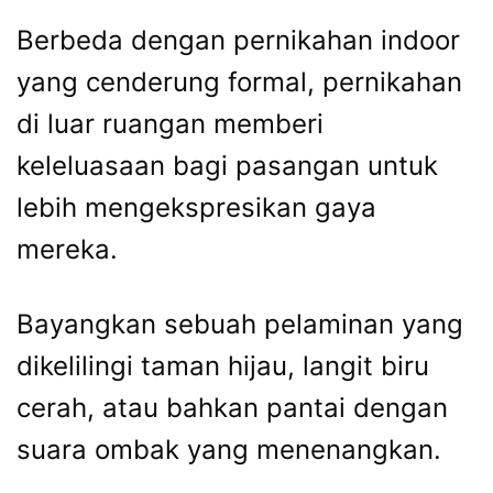
Berbeda dengan pernikahan indoor
yang cenderung formal, pernikahan
di luar ruangan memberi
keleluasaan bagi pasangan untuk
lebih mengekspresikan gaya
mereka.
Bayangkan sebuah pelaminan yang
dikelilingi taman hijau, langit biru
cerah, atau bahkan pantai dengan
suara ombak yang menenangkan.