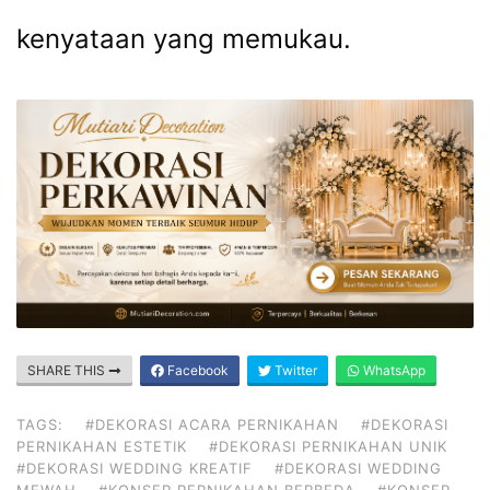
kenyataan yang memukau.
SHARE THIS
Facebook
Twitter
WhatsApp
TAGS:
#DEKORASI ACARA PERNIKAHAN
#DEKORASI
PERNIKAHAN ESTETIK
#DEKORASI PERNIKAHAN UNIK
#DEKORASI WEDDING KREATIF
#DEKORASI WEDDING
MEWAH
#KONSEP PERNIKAHAN BERBEDA
#KONSEP