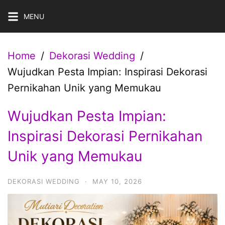
Skip
MENU
to
content
Home
Dekorasi Wedding
Wujudkan Pesta Impian: Inspirasi Dekorasi
Pernikahan Unik yang Memukau
Wujudkan Pesta Impian:
Inspirasi Dekorasi Pernikahan
Unik yang Memukau
DEKORASI WEDDING
·
MAY 10, 2026