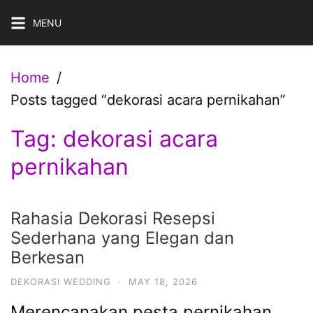
Skip
MENU
to
content
Home
Posts tagged “dekorasi acara pernikahan”
Tag:
dekorasi acara
pernikahan
Rahasia Dekorasi Resepsi
Sederhana yang Elegan dan
Berkesan
DEKORASI WEDDING
·
MAY 18, 2026
Merencanakan pesta pernikahan