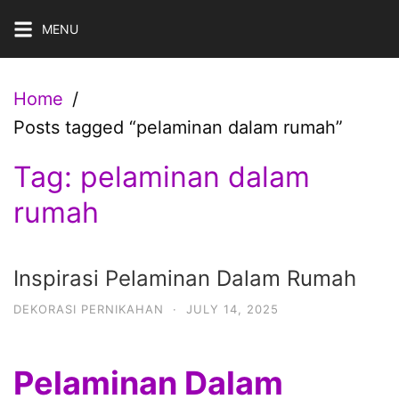
Skip
MENU
to
content
Home
Posts tagged “pelaminan dalam rumah”
Tag:
pelaminan dalam
rumah
Inspirasi Pelaminan Dalam Rumah
DEKORASI PERNIKAHAN
·
JULY 14, 2025
Pelaminan Dalam