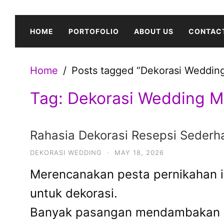
Skip
to
HOME
PORTOFOLIO
ABOUT US
CONTAC
content
Home
Posts tagged “Dekorasi Wedding
Tag:
Dekorasi Wedding Mi
Rahasia Dekorasi Resepsi Sederh
DEKORASI WEDDING
·
MAY 18, 2026
Merencanakan pesta pernikahan im
untuk dekorasi.
Banyak pasangan mendambakan res