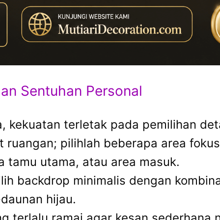
gan Sentuhan Personal
 kekuatan terletak pada pemilihan deta
t ruangan; pilihlah beberapa area foku
ja tamu utama, atau area masuk.
lih backdrop minimalis dengan kombina
daunan hijau.
 terlalu ramai agar kesan sederhana n