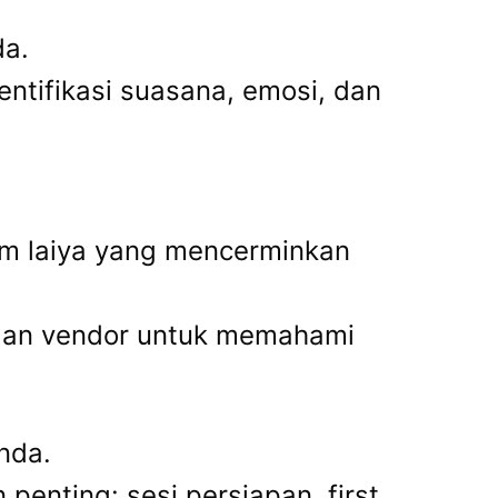
da.
entifikasi suasana, emosi, dan
orm laiya yang mencerminkan
 dan vendor untuk memahami
nda.
penting: sesi persiapan, first