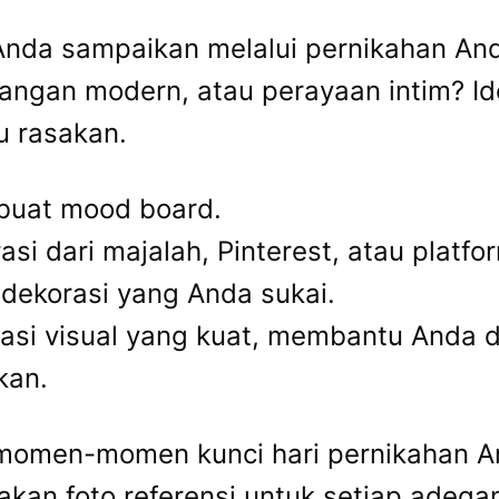
 Anda sampaikan melalui pernikahan An
langan modern, atau perayaan intim? Id
u rasakan.
buat mood board.
i dari majalah, Pinterest, atau platf
 dekorasi yang Anda sukai.
dasi visual yang kuat, membantu Anda
kan.
 momen-momen kunci hari pernikahan A
an foto referensi untuk setiap adegan 