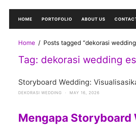
Skip
to
HOME
PORTOFOLIO
ABOUT US
CONTAC
content
Home
Posts tagged “dekorasi wedding 
Tag:
dekorasi wedding es
Storyboard Wedding: Visualisasi
DEKORASI WEDDING
·
MAY 16, 2026
Mengapa Storyboard W