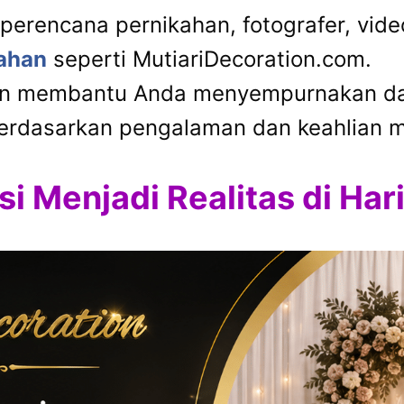
erencana pernikahan, fotografer, video
kahan
seperti MutiariDecoration.com.
kan membantu Anda menyempurnakan dan
rdasarkan pengalaman dan keahlian m
i Menjadi Realitas di Har