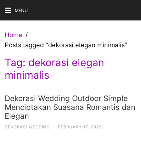
Skip
MENU
to
content
Home
Posts tagged “dekorasi elegan minimalis”
Tag:
dekorasi elegan
minimalis
Dekorasi Wedding Outdoor Simple
Menciptakan Suasana Romantis dan
Elegan
DEKORASI WEDDING
·
FEBRUARY 17, 2025