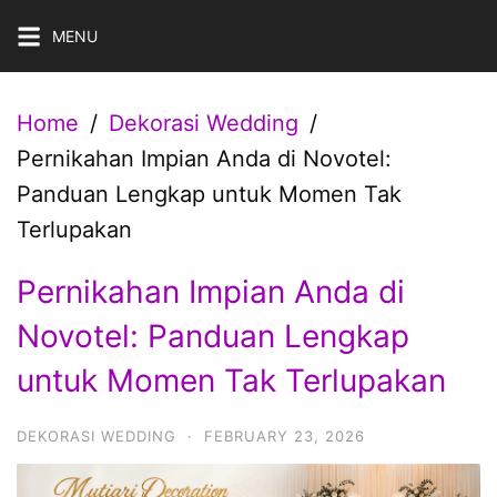
Skip
MENU
to
content
Home
Dekorasi Wedding
Pernikahan Impian Anda di Novotel:
Panduan Lengkap untuk Momen Tak
Terlupakan
Pernikahan Impian Anda di
Novotel: Panduan Lengkap
untuk Momen Tak Terlupakan
DEKORASI WEDDING
·
FEBRUARY 23, 2026