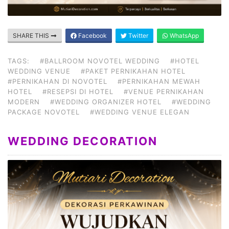
SHARE THIS
Facebook
Twitter
WhatsApp
TAGS:
#BALLROOM NOVOTEL WEDDING
#HOTEL
WEDDING VENUE
#PAKET PERNIKAHAN HOTEL
#PERNIKAHAN DI NOVOTEL
#PERNIKAHAN MEWAH
HOTEL
#RESEPSI DI HOTEL
#VENUE PERNIKAHAN
MODERN
#WEDDING ORGANIZER HOTEL
#WEDDING
PACKAGE NOVOTEL
#WEDDING VENUE ELEGAN
WEDDING DECORATION