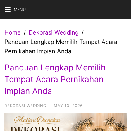
Skip
MENU
to
content
Home
Dekorasi Wedding
Panduan Lengkap Memilih Tempat Acara
Pernikahan Impian Anda
Panduan Lengkap Memilih
Tempat Acara Pernikahan
Impian Anda
DEKORASI WEDDING
·
MAY 13, 2026