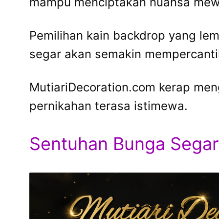
mampu menciptakan nuansa mew
Pemilihan kain backdrop yang le
segar akan semakin mempercanti
MutiariDecoration.com kerap me
pernikahan terasa istimewa.
Sentuhan Bunga Sega