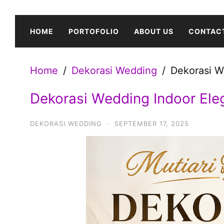
Skip
to
HOME
PORTOFOLIO
ABOUT US
CONTAC
content
Home
Dekorasi Wedding
Dekorasi W
Dekorasi Wedding Indoor Ele
DEKORASI WEDDING
·
SEPTEMBER 17, 2025