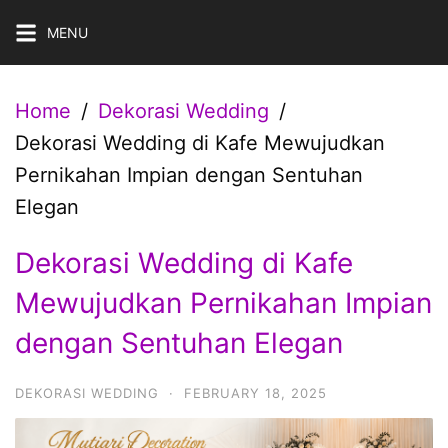
Skip
MENU
to
content
Home
Dekorasi Wedding
Dekorasi Wedding di Kafe Mewujudkan
Pernikahan Impian dengan Sentuhan
Elegan
Dekorasi Wedding di Kafe
Mewujudkan Pernikahan Impian
dengan Sentuhan Elegan
DEKORASI WEDDING
·
FEBRUARY 18, 2025