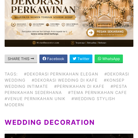
SHARE THIS
Facebook
Twitter
WhatsApp
TAGS:
#DEKORASI PERNIKAHAN ELEGAN
#DEKORASI
WEDDING
#DEKORASI WEDDING DI KAFE
#KONSEP
WEDDING INTIMATE
#PERNIKAHAN DI KAFE
#PESTA
PERNIKAHAN SEDERHANA
#TEMA PERNIKAHAN CAFE
#VENUE PERNIKAHAN UNIK
#WEDDING STYLISH
MODERN
WEDDING DECORATION