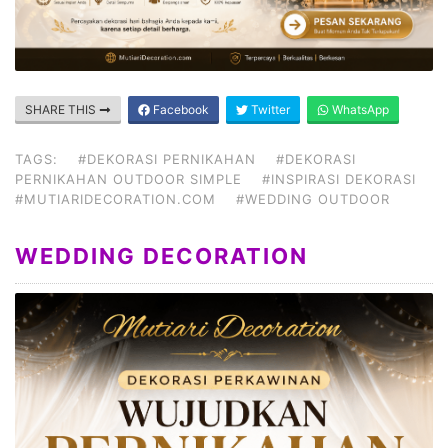
SHARE THIS
Facebook
Twitter
WhatsApp
TAGS:
#DEKORASI PERNIKAHAN
#DEKORASI
PERNIKAHAN OUTDOOR SIMPLE
#INSPIRASI DEKORASI
#MUTIARIDECORATION.COM
#WEDDING OUTDOOR
WEDDING DECORATION