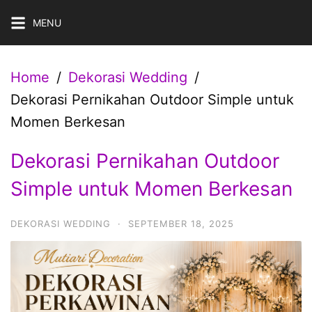
Skip
MENU
to
content
Home
Dekorasi Wedding
Dekorasi Pernikahan Outdoor Simple untuk
Momen Berkesan
Dekorasi Pernikahan Outdoor
Simple untuk Momen Berkesan
DEKORASI WEDDING
·
SEPTEMBER 18, 2025