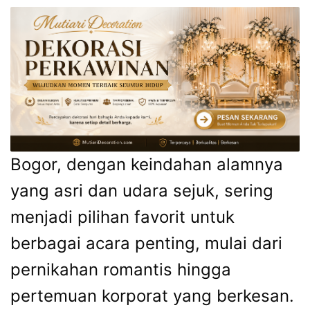
Bogor, dengan keindahan alamnya
yang asri dan udara sejuk, sering
menjadi pilihan favorit untuk
berbagai acara penting, mulai dari
pernikahan romantis hingga
pertemuan korporat yang berkesan.