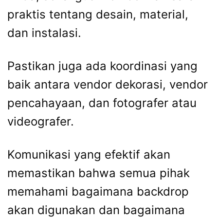
praktis tentang desain, material,
dan instalasi.
Pastikan juga ada koordinasi yang
baik antara vendor dekorasi, vendor
pencahayaan, dan fotografer atau
videografer.
Komunikasi yang efektif akan
memastikan bahwa semua pihak
memahami bagaimana backdrop
akan digunakan dan bagaimana