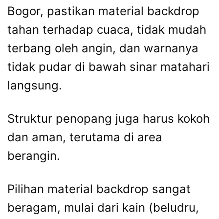
Bogor, pastikan material backdrop
tahan terhadap cuaca, tidak mudah
terbang oleh angin, dan warnanya
tidak pudar di bawah sinar matahari
langsung.
Struktur penopang juga harus kokoh
dan aman, terutama di area
berangin.
Pilihan material backdrop sangat
beragam, mulai dari kain (beludru,