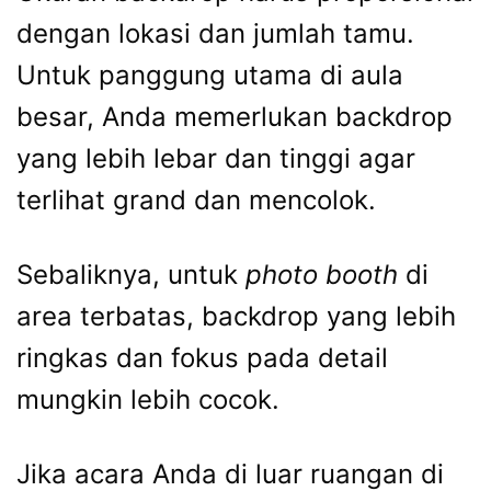
dengan lokasi dan jumlah tamu.
Untuk panggung utama di aula
besar, Anda memerlukan backdrop
yang lebih lebar dan tinggi agar
terlihat grand dan mencolok.
Sebaliknya, untuk
photo booth
di
area terbatas, backdrop yang lebih
ringkas dan fokus pada detail
mungkin lebih cocok.
Jika acara Anda di luar ruangan di