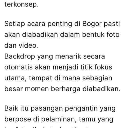
terkonsep.
Setiap acara penting di Bogor pasti
akan diabadikan dalam bentuk foto
dan video.
Backdrop yang menarik secara
otomatis akan menjadi titik fokus
utama, tempat di mana sebagian
besar momen berharga diabadikan.
Baik itu pasangan pengantin yang
berpose di pelaminan, tamu yang