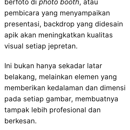
berfoto di
photo booth
, atau
pembicara yang menyampaikan
presentasi, backdrop yang didesain
apik akan meningkatkan kualitas
visual setiap jepretan.
Ini bukan hanya sekadar latar
belakang, melainkan elemen yang
memberikan kedalaman dan dimensi
pada setiap gambar, membuatnya
tampak lebih profesional dan
berkesan.